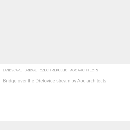
LANDSCAPE
BRIDGE
CZECH REPUBLIC
AOC ARCHITECTS
Bridge over the Dřetovice stream by Aoc architects