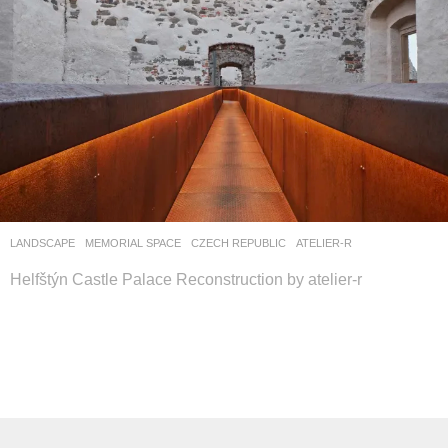
LANDSCAPE
MEMORIAL SPACE
CZECH REPUBLIC
ATELIER-R
Helfštýn Castle Palace Reconstruction by atelier-r