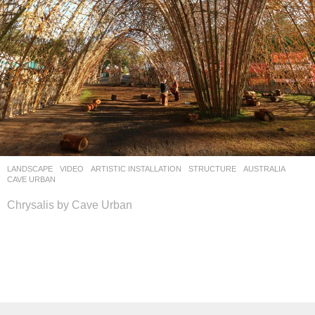
LANDSCAPE
VIDEO
ARTISTIC INSTALLATION
,
STRUCTURE
AUSTRALIA
CAVE URBAN
Chrysalis by Cave Urban