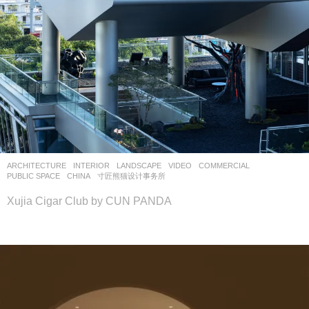
ARCHITECTURE
,
INTERIOR
,
LANDSCAPE
VIDEO
COMMERCIAL
,
PUBLIC SPACE
CHINA
寸匠熊猫设计事务所
Xujia Cigar Club by CUN PANDA