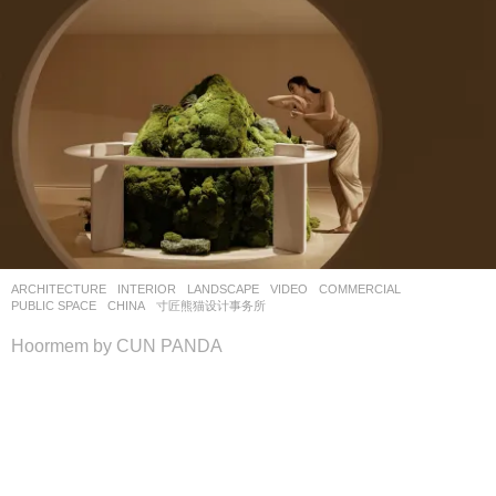
ARCHITECTURE
,
INTERIOR
,
LANDSCAPE
VIDEO
COMMERCIAL
,
PUBLIC SPACE
CHINA
寸匠熊猫设计事务所
Hoormem by CUN PANDA