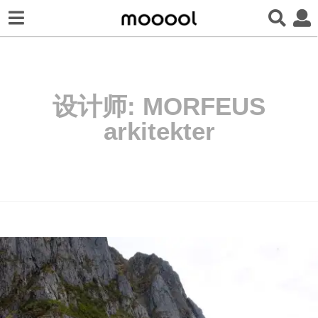
设计师:
MORFEUS
arkitekter