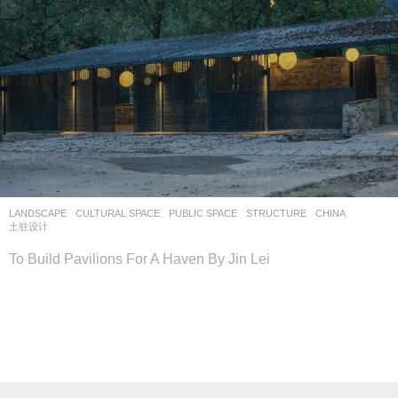
LANDSCAPE
CULTURAL SPACE
,
PUBLIC SPACE
,
STRUCTURE
CHINA
土驻设计
To Build Pavilions For A Haven By Jin Lei