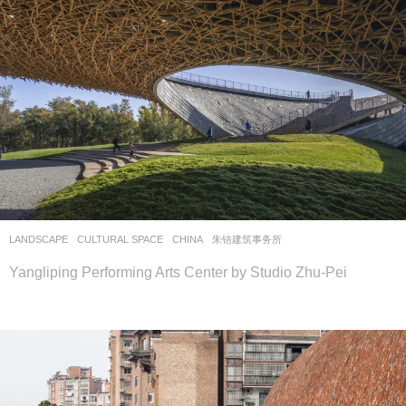
LANDSCAPE
CULTURAL SPACE
CHINA
朱锫建筑事务所
Yangliping Performing Arts Center by Studio Zhu-Pei