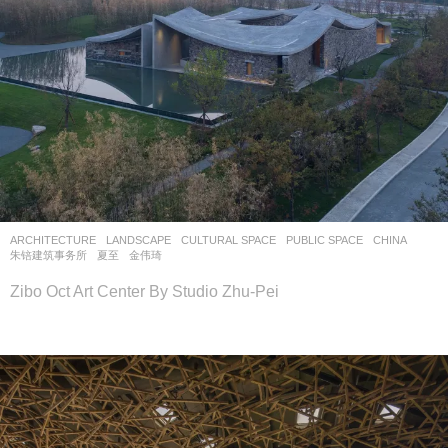
ARCHITECTURE
,
LANDSCAPE
CULTURAL SPACE
,
PUBLIC SPACE
CHINA
朱锫建筑事务所
夏至
,
金伟琦
Zibo Oct Art Center By Studio Zhu-Pei