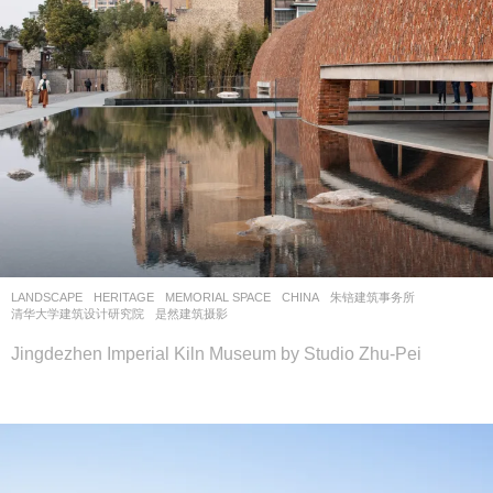
LANDSCAPE
HERITAGE
,
MEMORIAL SPACE
CHINA
朱锫建筑事务所
,
清华大学建筑设计研究院
是然建筑摄影
Jingdezhen Imperial Kiln Museum by Studio Zhu-Pei