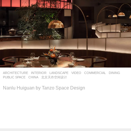
ARCHITECTURE
,
INTERIOR
,
LANDSCAPE
VIDEO
COMMERCIAL
,
DINING
,
PUBLIC SPACE
CHINA
北京天作空间设计
Nanlu Huiguan by Tanzo Space Design