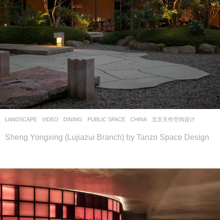
LANDSCAPE
VIDEO
DINING
,
PUBLIC SPACE
CHINA
北京天作空间设计
Sheng Yongxing (Lujiazui Branch) by Tanzo Space Design