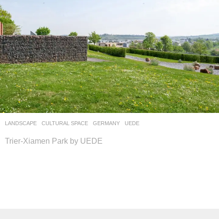
LANDSCAPE
CULTURAL SPACE
GERMANY
UEDE
Trier-Xiamen Park by UEDE