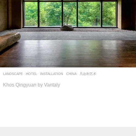
LANDSCAPE
HOTEL
,
INSTALLATION
CHINA
凡达利艺术
Khos Qingyuan by Vantaly