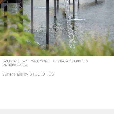
LANDSCAPE
PARK
,
WATERSCAPE
AUSTRALIA
STUDIO TCS
IAN HOBBS MEDIA
Water Falls by STUDIO TCS