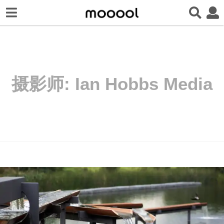
摄影师:
Ian Hobbs Media