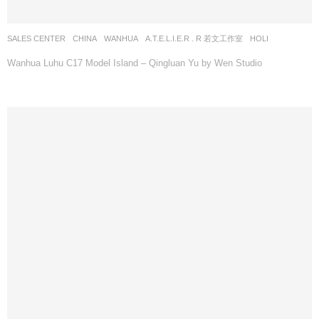
SALES CENTER
CHINA
WANHUA
A.T.E.L.I.E.R . R 若文工作室
HOLI
Wanhua Luhu C17 Model Island – Qingluan Yu by Wen Studio