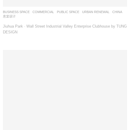
BUSINESS SPACE
,
COMMERCIAL
,
PUBLIC SPACE
,
URBAN RENEWAL
CHINA
意棠设计
Jiuhua Park · Wall Street Industrial Valley Enterprise Clubhouse by TUNG
DESIGN