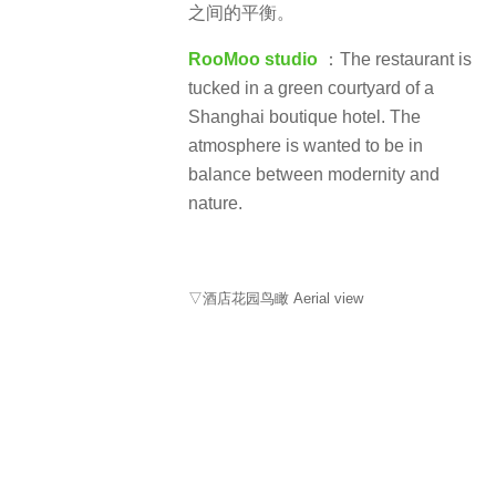
之间的平衡。
RooMoo studio
：The restaurant is
tucked in a green courtyard of a
Shanghai boutique hotel. The
atmosphere is wanted to be in
balance between modernity and
nature.
▽酒店花园鸟瞰 Aerial view