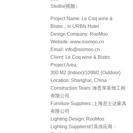
Studio(视频）
Project Name: Le Coq wine &
Bistro，in URBN Hotel
Design Company: RooMoo
Website: www.roomoo.cn
Email: info@roomoo.cn
Client: Le Coq wine & Bistro
Project Area:
300 M2 (Indoor)/109M2 (Outdoor)
Location: Shanghai, China
Construction Team: 海贵享装饰工程
有限公司
Furniture Suppliers :上海尼士达家具
有限公司
Lighting Design: RooMoo
Lighting Suppliers灯具供应商：