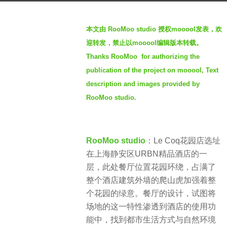
a
b
g
本文由 RooMoo studio 授权mooool发表，欢
y
o
迎转发，禁止以mooool编辑版本转载。
S
3
Thanks RooMoo for authorizing the
e
y
publication of the project on mooool, Text
v
e
e
description and images provided by
a
n
RooMoo studio.
r
s
a
g
RooMoo studio
：Le Coq花园店选址
o
在上海静安区URBN精品酒店的一
层，此处餐厅位置花园环绕，占满了
整个酒店建筑外墙的爬山虎加强着整
个花园的绿意。餐厅的设计，试图将
场地的这一特性渗透到酒店的使用功
能中，找到都市生活方式与自然环境