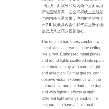
中轴线，向室外和室内两个方向成阶
梯性逐渐升高，在空间视线上呈现最
佳的内外互通效果，也同时希望在全
天各时段最具观赏性和气氛提升的吧
台变成其空间的视觉核心。
The outside bamboos, combine with
metal sticks, spreads on the ceiling,
like a root. Embossed metal plates
and round lights scattered into space,
contribute to play with natural light
and reflection. So that guests, can
observe visual experience with the
natural environment during the day
and with lighting effects at night.
Different light settings enable the
restaurant to have a functional