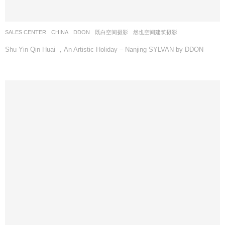
SALES CENTER
CHINA
DDON
既白空间摄影
,
然也空间建筑摄影
Shu Yin Qin Huai ，An Artistic Holiday – Nanjing SYLVAN by DDON