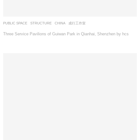
PUBLIC SPACE
,
STRUCTURE
CHINA
成行工作室
Three Service Pavilions of Guiwan Park in Qianhai, Shenzhen by hcs