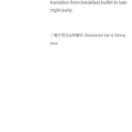
transition from breakfast buffet to late-
night party.
▽餐厅吧台&用餐区 Restaurant bar & Dining
area