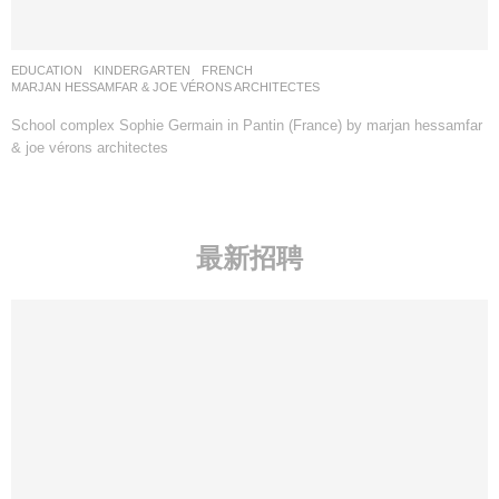
EDUCATION
,
KINDERGARTEN
FRENCH
MARJAN HESSAMFAR & JOE VÉRONS ARCHITECTES
School complex Sophie Germain in Pantin (France) by marjan hessamfar
& joe vérons architectes
最新招聘