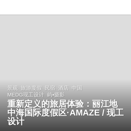
景观
旅游度假
,
民宿
,
酒店
中国
8
MEDG现工设计
屿•摄影
月
重新定义的旅居体验：丽江地
a
中海国际度假区·AMAZE / 现工
g
o
设计
8