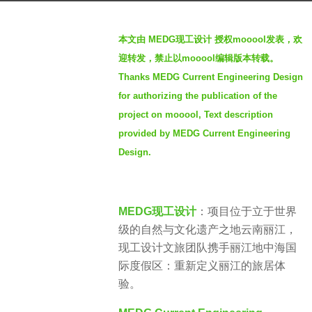
月
b
a
本文由 MEDG现工设计 授权mooool发表，欢
y
g
迎转发，禁止以mooool编辑版本转载。
S
o
Thanks MEDG Current Engineering Design
e
for authorizing the publication of the
v
e
project on mooool, Text description
n
provided by MEDG Current Engineering
Design.
MEDG现工设计
：项目位于立于世界
级的自然与文化遗产之地云南丽江，
现工设计文旅团队携手丽江地中海国
际度假区：重新定义丽江的旅居体
验。