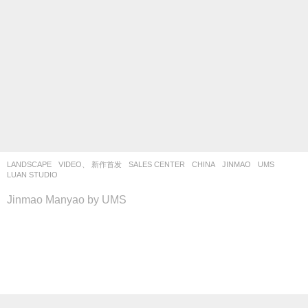
LANDSCAPE
VIDEO、 新作首发
SALES CENTER
CHINA
JINMAO
UMS
LUAN STUDIO
Jinmao Manyao by UMS