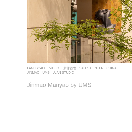
LANDSCAPE
VIDEO、 新作首发
SALES CENTER
CHINA
JINMAO
UMS
LUAN STUDIO
Jinmao Manyao by UMS