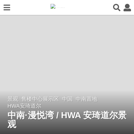
景观
售楼中心展示区
中国
中南置地
6
HWA安琦道尔
年
中南·漫悦湾 / HWA 安琦道尔景
a
观
g
o