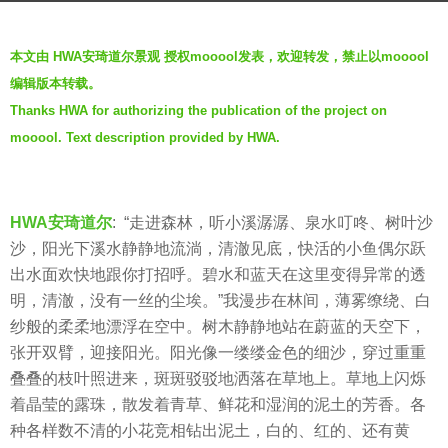
6
b
年
本文由 HWA安琦道尔景观 授权mooool发表，欢迎转发，禁止以mooool
y
a
编辑版本转载。
H
g
Thanks HWA for authorizing the publication of the project on
W
o
mooool. Text description provided by HWA.
A
安
琦
道
HWA安琦道尔
: “走进森林，听小溪潺潺、泉水叮咚、树叶沙
尔
沙，阳光下溪水静静地流淌，清澈见底，快活的小鱼偶尔跃
出水面欢快地跟你打招呼。碧水和蓝天在这里变得异常的透
明，清澈，没有一丝的尘埃。”我漫步在林间，薄雾缭绕、白
纱般的柔柔地漂浮在空中。树木静静地站在蔚蓝的天空下，
张开双臂，迎接阳光。阳光像一缕缕金色的细沙，穿过重重
叠叠的枝叶照进来，斑斑驳驳地洒落在草地上。草地上闪烁
着晶莹的露珠，散发着青草、鲜花和湿润的泥土的芳香。各
种各样数不清的小花竞相钻出泥土，白的、红的、还有黄