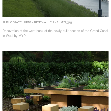
PUBLIC SPACE
,
URBAN RENEWAL
CHINA
MYP迈柏
Renovation of the west bank of the newly-built section of the Grand Canal
in Wuxi by MYP