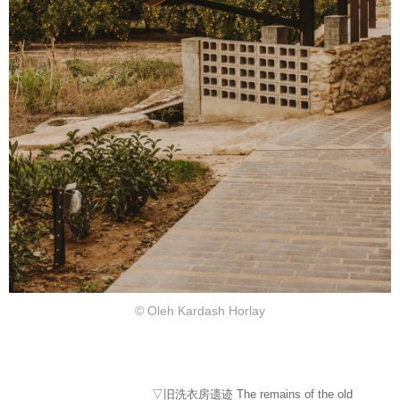
© Oleh Kardash Horlay
▽旧洗衣房遗迹 The remains of the old