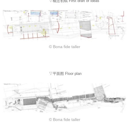
▽概念初稿 First draft of ideas
© Bona fide taller
▽平面图 Floor plan
© Bona fide taller