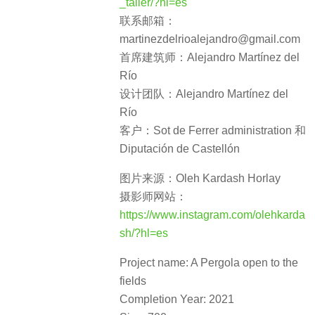
_taller/?hl=es
联系邮箱：
martinezdelrioalejandro@gmail.com
首席建筑师：Alejandro Martínez del
Río
设计团队：Alejandro Martínez del
Río
客户：Sot de Ferrer administration 和
Diputación de Castellón
图片来源：Oleh Kardash Horlay
摄影师网站：
https://www.instagram.com/olehkarda
sh/?hl=es
Project name: A Pergola open to the
fields
Completion Year: 2021