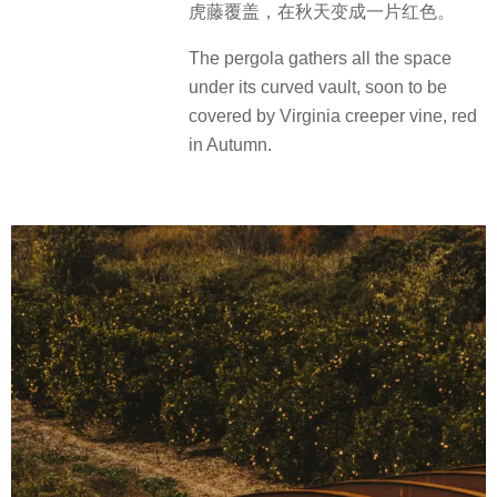
虎藤覆盖，在秋天变成一片红色。
The pergola gathers all the space
under its curved vault, soon to be
covered by Virginia creeper vine, red
in Autumn.