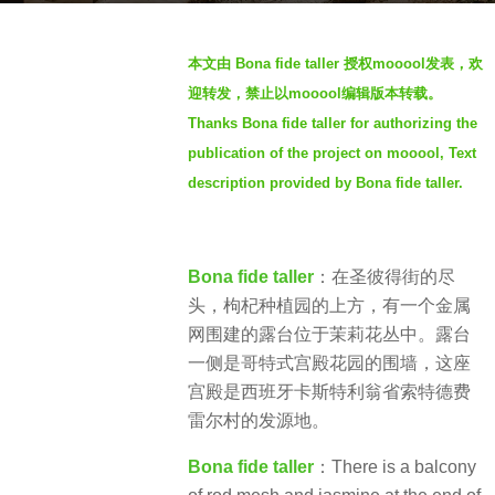
s
b
a
本文由 Bona fide taller 授权mooool发表，欢
y
g
迎转发，禁止以mooool编辑版本转载。
S
o
Thanks Bona fide taller for authorizing the
I
4
publication of the project on mooool, Text
M
y
description provided by Bona fide taller.
e
a
r
Bona fide taller
：在圣彼得街的尽
s
头，枸杞种植园的上方，有一个金属
a
网围建的露台位于茉莉花丛中。露台
g
一侧是哥特式宫殿花园的围墙，这座
o
宫殿是西班牙卡斯特利翁省索特德费
雷尔村的发源地。
Bona fide taller
：There is a balcony