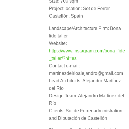
Size: 700 sqm
Project location: Sot de Ferrer,
Castellón, Spain
Landscape/Architecture Firm: Bona
fide taller
Website:
https://www.instagram.com/bona_fide
_taller/?hl=es
Contact e-mail:
martinezdelrioalejandro@gmail.com
Lead Architects: Alejandro Martínez
del Río
Design Team: Alejandro Martínez del
Río
Clients: Sot de Ferrer administration
and Diputación de Castellón