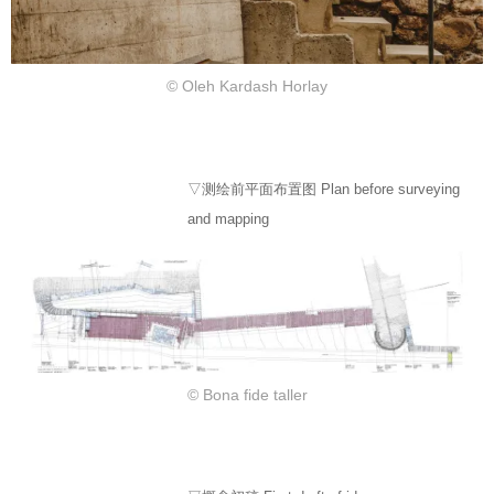
© Oleh Kardash Horlay
▽测绘前平面布置图 Plan before surveying
and mapping
© Bona fide taller