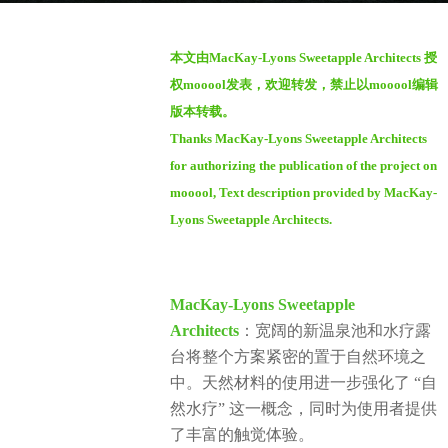
o
b
1
本文由MacKay-Lyons Sweetapple Architects 授
y
y
权mooool发表，欢迎转发，禁止以mooool编辑
S
e
版本转载。
e
a
Thanks MacKay-Lyons Sweetapple Architects
v
r
e
for authorizing the publication of the project on
a
n
mooool, Text description provided by MacKay-
g
Lyons Sweetapple Architects.
o
MacKay-Lyons Sweetapple
Architects
：宽阔的新温泉池和水疗露
台将整个方案紧密的置于自然环境之
中。天然材料的使用进一步强化了 “自
然水疗” 这一概念，同时为使用者提供
了丰富的触觉体验。