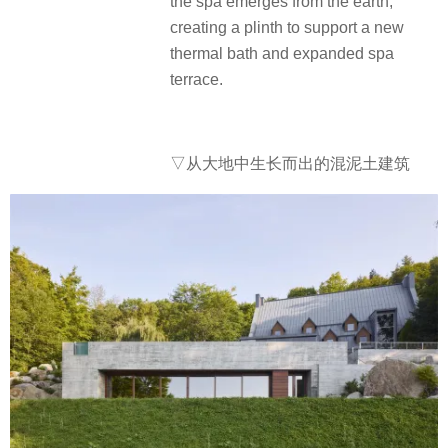
the spa emerges from the earth,
creating a plinth to support a new
thermal bath and expanded spa
terrace.
▽从大地中生长而出的混泥土建筑