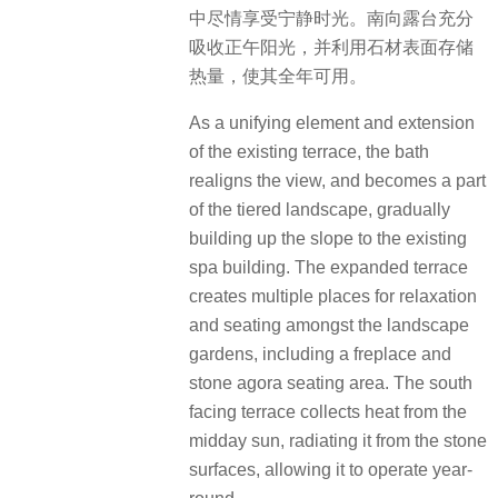
中尽情享受宁静时光。南向露台充分
吸收正午阳光，并利用石材表面存储
热量，使其全年可用。
As a unifying element and extension
of the existing terrace, the bath
realigns the view, and becomes a part
of the tiered landscape, gradually
building up the slope to the existing
spa building. The expanded terrace
creates multiple places for relaxation
and seating amongst the landscape
gardens, including a freplace and
stone agora seating area. The south
facing terrace collects heat from the
midday sun, radiating it from the stone
surfaces, allowing it to operate year-