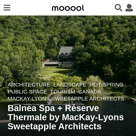
ARCHITECTURE
,
LANDSCAPE
HOT SPRING
,
1
PUBLIC SPACE
,
TOURISM
CANADA
y
MACKAY-LYONS SWEETAPPLE ARCHITECTS
e
Balnea Spa + Réserve
a
Thermale by MacKay-Lyons
r
Sweetapple Architects
a
g