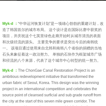
8
年
b
a
y
g
m
Myk-d ：
“中华运河恢复计划”是一项雄心勃勃的重建计划，改
o
o
造了韩国首尔的城市布局。 这个设计是在国际比赛中获奖的
o
项目，并庆祝这个七英里绿色走廊开始时从城市清洗的表面
o
和次级径流的源头。 主要竞争的要求是突出今后的南韩统
o
一。 该项目通过使用来自北韩和南韩八个省份的捐赠的当地
l
石头来象征着这一政治努力。 单独的石块作为框架城市广场
和径流的八个来源，代表了这个城市中心转型的统一努力。
Myk-d ：
The ChonGae Canal Restoration Project is an
ambitious redevelopment initiative that transformed the
urban fabric of Seoul, Korea. This design was the winning
project in an international competition and celebrates the
source point of cleansed surficial and sub grade runoff from
the city at the start of this seven mile green corridor. The