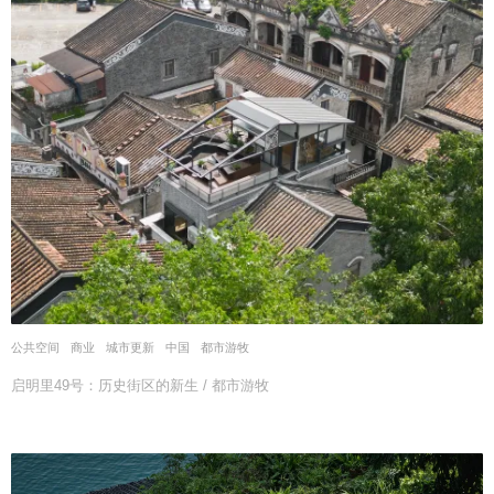
公共空间
,
商业
,
城市更新
中国
都市游牧
启明里49号：历史街区的新生 / 都市游牧