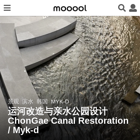
景观
滨水
韩国
MYK-D
8
运河改造与亲水公园设计
年
a
ChonGae Canal Restoration
g
/ Myk-d
o