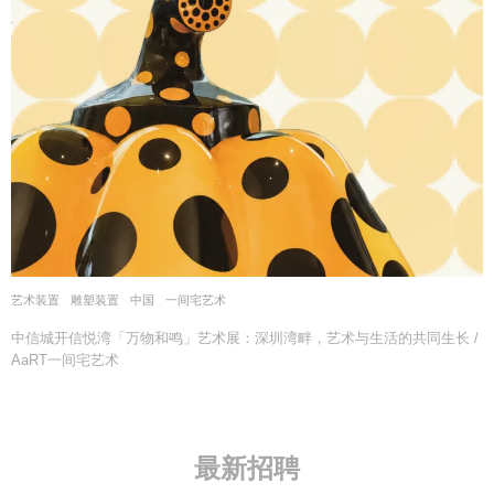
艺术装置
,
雕塑装置
中国
一间宅艺术
中信城开信悦湾「万物和鸣」艺术展：深圳湾畔，艺术与生活的共同生长 /
AaRT一间宅艺术
最新招聘