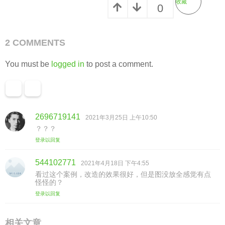
收藏
0
2 COMMENTS
You must be
logged in
to post a comment.
2696719141
说
2021年3月25日 上午10:50
道
？？？
：
登录以回复
544102771
说
2021年4月18日 下午4:55
道
看过这个案例，改造的效果很好，但是图没放全感觉有点
：
怪怪的？
登录以回复
相关文章