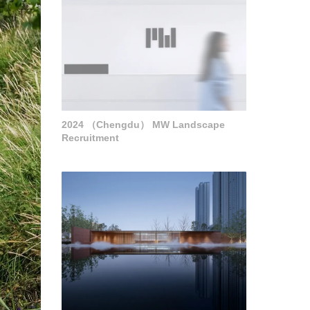
2024 （Chengdu） MW Landscape
Recruitment