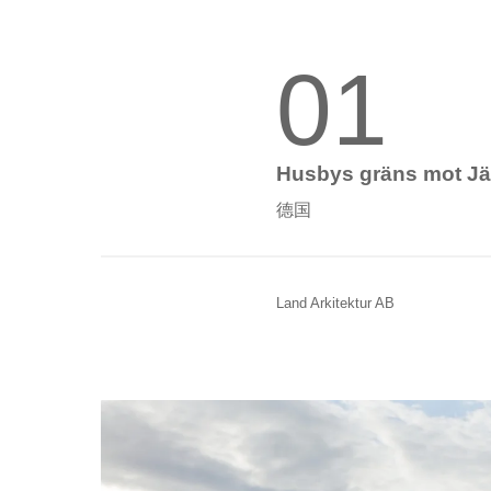
01
Husbys gräns mot Jär
德国
Land Arkitektur AB