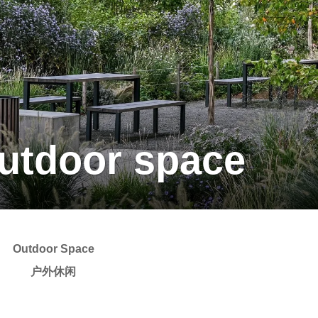
 outdoor space
Outdoor Space
户外休闲