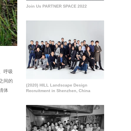
Join Us PARTNER SPACE 2022
、呼吸
之间的
(2020) HILL Landscape Design
情体
Recruitment in Shenzhen, China