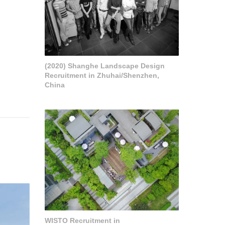
(2020) Shanghe Landscape Design
Recruitment in Zhuhai/Shenzhen,
China
WISTO Recruitment in