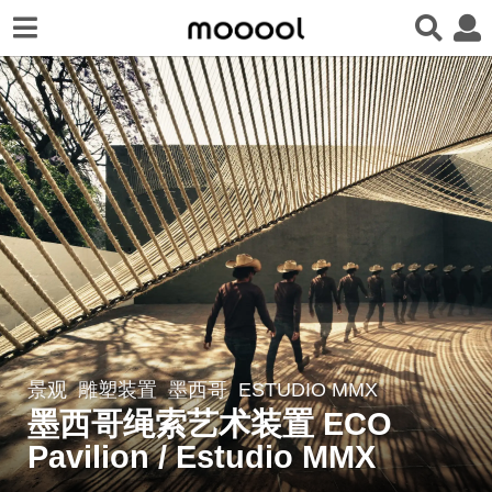
景观
雕塑装置
墨西哥
ESTUDIO MMX
7
墨西哥绳索艺术装置 ECO
年
a
Pavilion / Estudio MMX
g