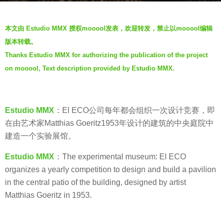
o
b
7
本文由 Estudio MMX 授权mooool发表，欢迎转发，禁止以mooool编辑
y
年
版本转载。
V
a
Thanks Estudio MMX for authorizing the publication of the project
i
g
on mooool, Text description provided by Estudio MMX.
a
o
.
Estudio MMX
：El ECO公司每年都会组织一次设计竞赛，即
在由艺术家Matthias Goeritz1953年设计的建筑的中央庭院中
建造一个实验展馆。
Estudio MMX
：The experimental museum: El ECO
organizes a yearly competition to design and build a pavilion
in the central patio of the building, designed by artist
Matthias Goeritz in 1953.