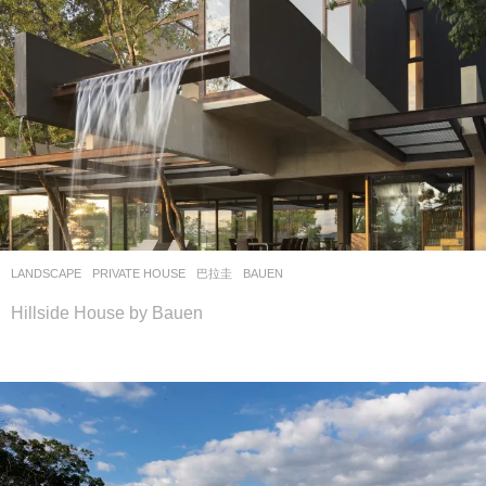
LANDSCAPE
PRIVATE HOUSE
巴拉圭
BAUEN
Hillside House by Bauen