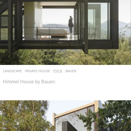
LANDSCAPE
PRIVATE HOUSE
巴拉圭
BAUEN
Himmel House by Bauen