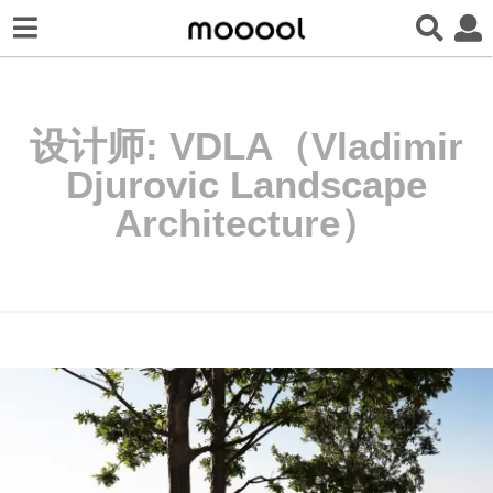
设计师:
VDLA（Vladimir
Djurovic Landscape
Architecture）