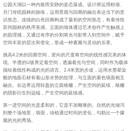
公园大湖以一种内敛而安静的姿态落成。设计师运用粉墙、
月门传统园林的脉络，运用景观与回廊的融合表达当下的意
识形态。连续的白色回廊构成了最初的空间形态，有着传统
苏州园林的秩序美感。立面的墙体通过艺术创作产生触感上
的肌理感，又通过有序的分割将光与影带入到空间中，赋予
空间丰富的层次和变化，形成一种素雅与灵动的乐章。
挑高4.2米的回廊空间，竖向的尺度将空间的线性感完美的体
现。半透的U玻界定着空间，透漏着光与空间，同时作为载体
描绘着线性构成的光的语言。2.4米宽的步道，运用水墨晕染
般的地面石材有着山形水势的纹理，与立面的素色墙面相互
融合。在边界运用轻盈的立面格栅，产生空间的延续，格栅
的阴影衍生到远端，产生空间的延续感。
第一进空间的光是柔和的，它是不加雕琢的。自然的光倾泻
到整个场地里，墙面，绿植通过时间的变化，勾勒出一个朦
胧的光的秀场。