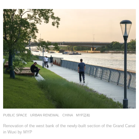
PUBLIC SPACE
,
URBAN RENEWAL
CHINA
MYP迈柏
Renovation of the west bank of the newly-built section of the Grand Canal
in Wuxi by MYP