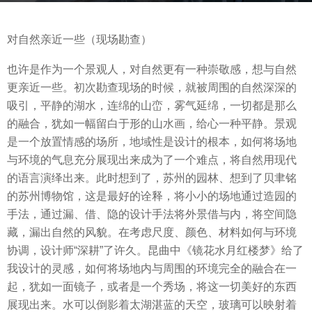
s
b
a
对自然亲近一些（现场勘查）
y
g
m
o
也许是作为一个景观人，对自然更有一种崇敬感，想与自然
o
8
更亲近一些。初次勘查现场的时候，就被周围的自然深深的
o
y
吸引，平静的湖水，连绵的山峦，雾气延绵，一切都是那么
o
e
的融合，犹如一幅留白于形的山水画，给心一种平静。景观
o
a
是一个放置情感的场所，地域性是设计的根本，如何将场地
l
r
与环境的气息充分展现出来成为了一个难点，将自然用现代
s
的语言演绎出来。此时想到了，苏州的园林、想到了贝聿铭
a
的苏州博物馆，这是最好的诠释，将小小的场地通过造园的
g
手法，通过漏、借、隐的设计手法将外景借与内，将空间隐
o
藏，漏出自然的风貌。在考虑尺度、颜色、材料如何与环境
协调，设计师“深耕”了许久。昆曲中《镜花水月红楼梦》给了
我设计的灵感，如何将场地内与周围的环境完全的融合在一
起，犹如一面镜子，或者是一个秀场，将这一切美好的东西
展现出来。水可以倒影着太湖湛蓝的天空，玻璃可以映射着