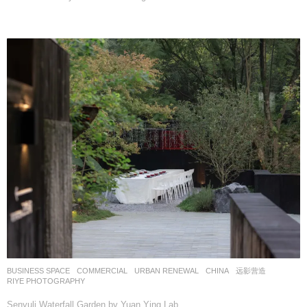
BUSINESS SPACE
,
COMMERCIAL
,
URBAN RENEWAL
CHINA
远影营造
RIYE PHOTOGRAPHY
Senyuli Waterfall Garden by Yuan Ying Lab