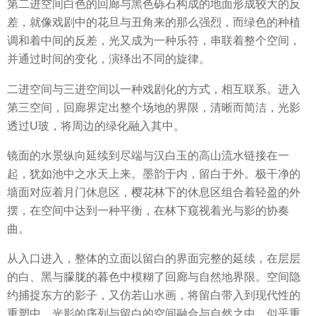
第二进空间白色的回廊与黑色砾石构成的地面形成较大的反
差，就像戏剧中的花旦与丑角来的那么强烈，而绿色的种植
调和着中间的反差，光又成为一种乐符，串联着整个空间，
并通过时间的变化，演绎出不同的旋律。
二进空间与三进空间以一种戏剧化的方式，相互联系。进入
第三空间，回廊界定出整个场地的界限，清晰而简洁，光影
透过U玻，将周边的绿化融入其中。
镜面的水景纵向延续到尽端与汉白玉的高山流水链接在一
起，犹如池中之水天上来。墨韵于内，留白于外。极干净的
墙面对应着月门休息区，樱花林下的休息区组合着轻盈的外
摆，在空间中达到一种平衡，在林下窥视着光与影的协奏
曲。
从入口进入，整体的立面以留白的界面完整的延续，在层层
的白、黑与朦胧的暮色中模糊了回廊与自然地界限。空间隐
约捕捉东方的影子，又仿若山水画，将留白带入到现代性的
重塑中。光影的序列与留白的空间融合与自然之中，似乎重