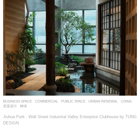
BUSINESS SPACE
,
COMMERCIAL
,
PUBLIC SPACE
,
URBAN RENEWAL
CHINA
意棠设计
林绿
Jiuhua Park · Wall Street Industrial Valley Enterprise Clubhouse by TUNG
DESIGN