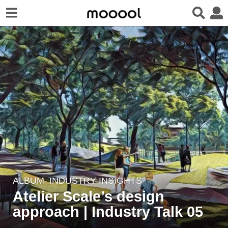
ALBUM
INDUSTRY INSIGHTS
4
Atelier Scale’s design
y
e
approach | Industry Talk 05
a