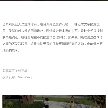
r
b
s
y
a
S
g
当景观从业人员逐渐浮躁，项目介绍也变得花哨，一味追求文字的意境
e
o
美，使我们越来越难回归质朴，理解设计最本质的东西。设计中经常提到
v
2
的高频词汇，往往是站在不同的立场去理解的，如果我们能理清这些词语
e
y
之间的区别和联系，这将有助于我们保持更清醒明确的认知，也能做出更
n
e
准确的思考。
a
r
s
分享嘉宾：钟惠城
a
编辑发布：Via Wang
g
o