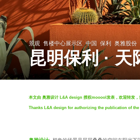
景观
售楼中心展示区
中国
保利
奥雅股份
6
昆明保利 · 天际
年
a
g
o
b
6
本文由 奥雅设计 L&A design 授权mooool发表，欢迎转
y
年
Thanks L&A design for authorizing the publication of the
f
a
a
g
y
o