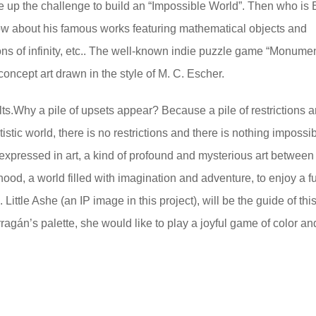
ake up the challenge to build an “Impossible World”. Then who is
ow about his famous works featuring mathematical objects and
ons of infinity, etc.. The well-known indie puzzle game “Monume
concept art drawn in the style of M. C. Escher.
lts.Why a pile of upsets appear? Because a pile of restrictions a
tistic world, there is no restrictions and there is nothing impossib
expressed in art, a kind of profound and mysterious art between
hood, a world filled with imagination and adventure, to enjoy a f
ittle Ashe (an IP image in this project), will be the guide of thi
gán’s palette, she would like to play a joyful game of color and