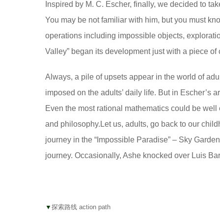
Inspired by M. C. Escher, finally, we decided to t
You may be not familiar with him, but you must kn
operations including impossible objects, explorati
Valley” began its development just with a piece of 
Always, a pile of upsets appear in the world of adu
imposed on the adults’ daily life. But in Escher’s ar
Even the most rational mathematics could be well 
and philosophy.Let us, adults, go back to our child
journey in the “Impossible Paradise” – Sky Garden. L
journey. Occasionally, Ashe knocked over Luis Barra
▼
探索路线 action path