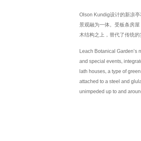
Olson Kundig设
景观融为一体。受板条房屋
木结构之上，替代了传统的
Leach Botanical Garden’s ne
and special events, integra
lath houses, a type of gree
attached to a steel and glula
unimpeded up to and around