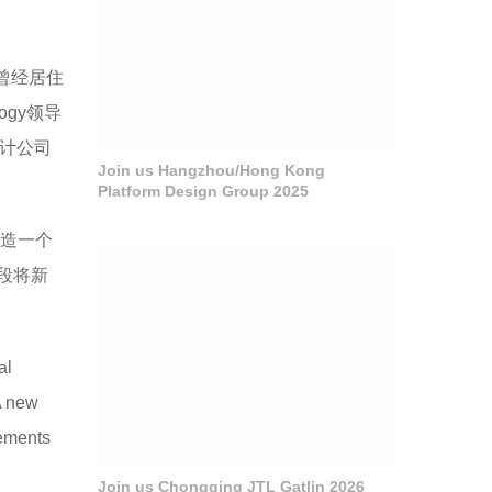
曾经居住
ogy领导
设计公司
Join us Hangzhou/Hong Kong
Platform Design Group 2025
打造一个
段将新
al
 A new
vements
Join us Chongqing JTL Gatlin 2026