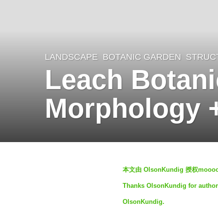
LANDSCAPE
BOTANIC GARDEN
,
STRUC
3
Leach Botani
y
e
Morphology 
a
r
s
a
b
g
本文由 OlsonKundig 授权m
y
o
Thanks OlsonKundig for authori
S
3
OlsonKundig.
I
y