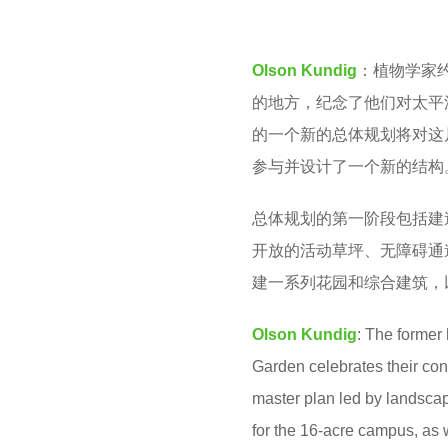
M
e
a
Olson Kundig
：植物学家
r
的地方，纪念了他们对太平洋西
s
的一个新的总体规划将对这片占
a
参与并设计了一个新的结构
g
o
总体规划的第一阶段包括建
开放的活动草坪、无障碍通
建一系列花园和综合建筑，
Olson Kundig
: The former
Garden celebrates their cont
master plan led by landsca
for the 16-acre campus, as 