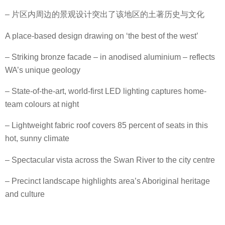
– 片区内周边的景观设计突出了该地区的土著历史与文化
A place-based design drawing on ‘the best of the west’
– Striking bronze facade – in anodised aluminium – reflects
WA’s unique geology
– State-of-the-art, world-first LED lighting captures home-
team colours at night
– Lightweight fabric roof covers 85 percent of seats in this
hot, sunny climate
– Spectacular vista across the Swan River to the city centre
– Precinct landscape highlights area’s Aboriginal heritage
and culture