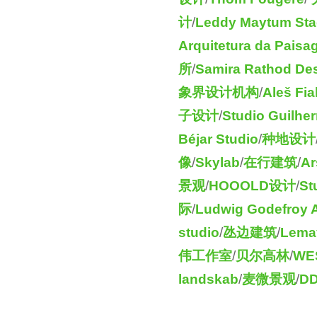
v
e
计
/
Leddy Maytum Stac
e
a
Arquitetura da Pais
n
r
所
/
Samira Rathod Des
s
象界设计机构
/
Aleš Fia
a
子设计
/
Studio Guilhe
g
Béjar Studio
/
种地设计
o
像
/
Skylab
/
在行建筑
/
Ar
景观
/
HOOOLD设计
/
St
际
/
Ludwig Godefroy A
studio
/
氹边建筑
/
Lema
伟工作室
/
贝尔高林
/
WES
landskab
/
麦微景观
/
D