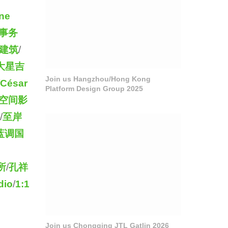
one
事务
建筑
/
大星吉
Join us Hangzhou/Hong Kong
César
Platform Design Group 2025
空间影
/
至岸
蓝调国
所
/
孔祥
dio
/
1:1
Join us Chongqing JTL Gatlin 2026