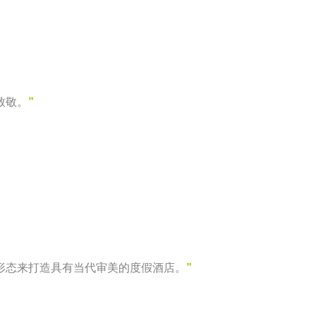
致敬。
”
形态来打造具有当代审美的度假酒店。
”