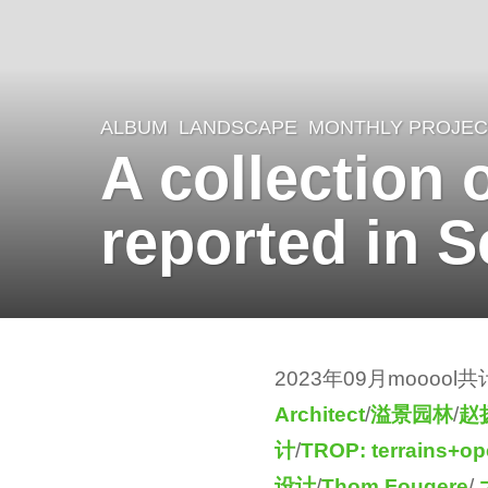
ALBUM
,
LANDSCAPE
MONTHLY PROJEC
3
A collection 
y
e
reported in 
a
r
s
a
b
g
2023年09月mooo
y
o
Architect
/
溢景园林
/
赵
S
3
计
/
TROP: terrains+o
e
y
设计
/
Thom Fougere
/