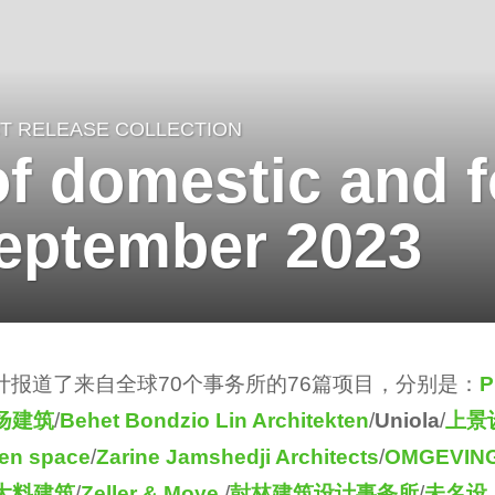
T RELEASE COLLECTION
of domestic and f
September 2023
ol共计报道了来自全球70个事务所的76篇项目，分别是：
P
扬建筑
/
Behet Bondzio Lin Architekten
/
Uniola
/
上景
pen space
/
Zarine Jamshedji Architects
/
OMGEVIN
大料建筑
/
Zeller & Moye
/
尌林建筑设计事务所
/
未名设