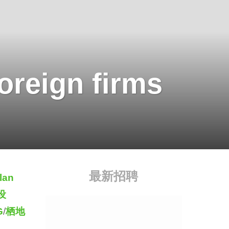
oreign firms
最新招聘
lan
设
G
/
栖地