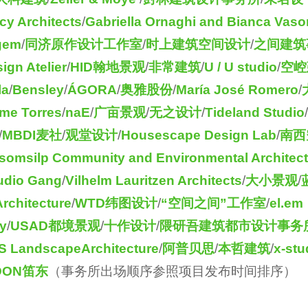
y Architects
/
Gabriella Ornaghi and Bianca Vas
agem
/
同济原作设计工作室
/
时上建筑空间设计
/
之间建筑
ign Atelier
/
HID翰地景观
/
非常建筑
/
U / U studio
/
空崆
la
/
Bensley
/
ÁGORA
/
奥雅股份
/
María José Romero
/
rme Torres
/
naE
/
广亩景观
/
无之设计
/
Tideland Studio
/
/
MBDI麦社
/
观堂设计
/
Housescape Design Lab
/
南西
somsilp Community and Environmental Architect
udio Gang
/
Vilhelm Lauritzen Architects
/
大小景观
/
rchitecture
/
WTD纬图设计
/
“空间之间”工作室
/
el.em
y
/
USAD都境景观
/
十作设计
/
隈研吾建筑都市设计事务
 LandscapeArchitecture
/
阿普贝思
/
本哲建筑
/
x-stu
DON笛东
（事务所出场顺序参照项目发布时间排序）