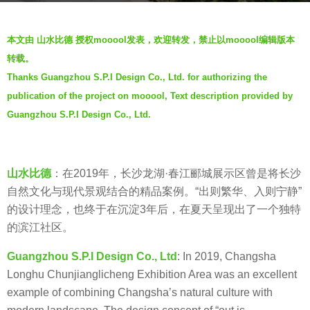
5
b
年
本文由 山水比德 授权mooool发表，欢迎转发，禁止以mooool编辑版本
y
a
转载。
山
g
Thanks Guangzhou S.P.I Design Co., Ltd. for authorizing the
水
o
publication of the project on mooool, Text description provided by
比
德
Guangzhou S.P.I Design Co., Ltd.
G
u
a
山水比德
：在2019年，长沙龙湖·春江郦城展示区曾是将长沙
n
自然文化与现代景观结合的精品案例。“出则繁华、入则宁静”
g
的设计理念，也终于在沉淀3年后，在夏天呈现出了一个独特
z
的滨江社区。
h
Guangzhou S.P.I Design Co., Ltd
: In 2019, Changsha
o
Longhu Chunjianglicheng Exhibition Area was an excellent
u
example of combining Changsha’s natural culture with
S