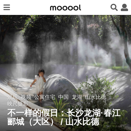
景观
视频
公寓住宅
中国
龙湖
山水比德
5
映尺摄影
年
不一样的假日：长沙龙湖·春江
a
郦城（大区） / 山水比德
g
o