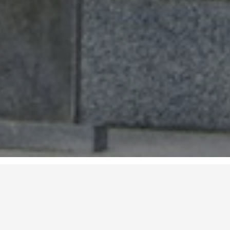
CHINA - SHANGHAI
TEL：021-65661618 EMAIL：usad24@126.com