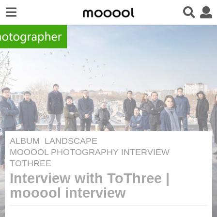
ALBUM
,
LANDSCAPE
8
MOOOOL PHOTOGRAPHY INTERVIEW
y
TOTHREE
e
Interview with ToThree |
a
mooool interview
r
s
b