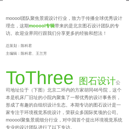
a
y
g
m
o
mooool团队聚焦景观设计行业，致力于传播全球优秀设计
o
2
理念，这期
mooool专辑
带来的是北京图石设计团队的专
o
y
访。欢迎业界同行跟我们分享更多的经验和想法！
o
e
o
a
总策划：陈科君
l
r
主编辑：陈科君、王兰芳
s
a
ToThree
g
图石设计
公
o
司地址位于（下图）北京二环内的方家胡同46号院，这个
本是机床厂旧址的小院内聚集了一帮优秀的设计事务所，
形成了有趣的自组织设计生态。本期专访的图石设计是一
家专注于环境视觉系统设计，荣获众多国际奖项的公司。
mooool聚集景观细分行业，对中国首个提出环境视觉系统
专业的设计团队进行了以下专访。