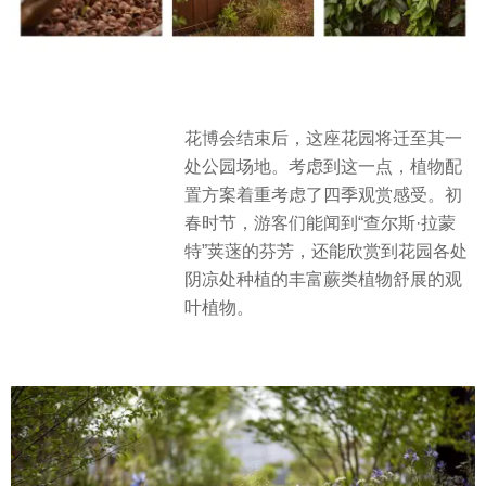
花博会结束后，这座花园将迁至其一
处公园场地。考虑到这一点，植物配
置方案着重考虑了四季观赏感受。初
春时节，游客们能闻到“查尔斯·拉蒙
特”荚蒾的芬芳，还能欣赏到花园各处
阴凉处种植的丰富蕨类植物舒展的观
叶植物。