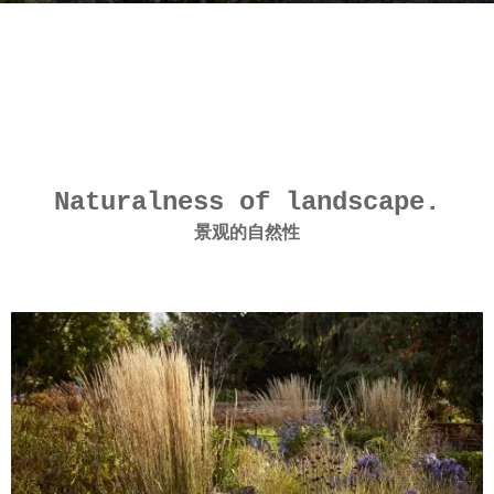
r
b
a
y
g
V
o
i
1
a
y
.
e
Naturalness of landscape.
a
景观的自然性
r
a
g
o