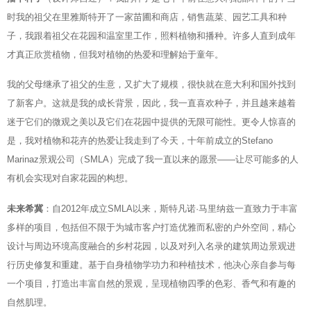
时我的祖父在里雅斯特开了一家苗圃和商店，销售蔬菜、园艺工具和种
子，我跟着祖父在花园和温室里工作，照料植物和播种。许多人直到成年
才真正欣赏植物，但我对植物的热爱和理解始于童年。
我的父母继承了祖父的生意，又扩大了规模，很快就在意大利和国外找到
了新客户。这就是我的成长背景，因此，我一直喜欢种子，并且越来越着
迷于它们的微观之美以及它们在花园中提供的无限可能性。更令人惊喜的
是，我对植物和花卉的热爱让我走到了今天，十年前成立的Stefano
Marinaz景观公司（SMLA）完成了我一直以来的愿景——让尽可能多的人
有机会实现对自家花园的构想。
未来希冀
：自2012年成立SMLA以来，斯特凡诺·马里纳兹一直致力于丰富
多样的项目，包括但不限于为城市客户打造优雅而私密的户外空间，精心
设计与周边环境高度融合的乡村花园，以及对列入名录的建筑周边景观进
行历史修复和重建。基于自身植物学功力和种植技术，他决心亲自参与每
一个项目，打造出丰富自然的景观，呈现植物四季的色彩、香气和有趣的
自然肌理。