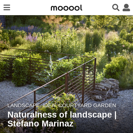
LANDSCAPE
IDEA
COURTYARD GARDEN
1
Naturalness of landscape |
y
e
Stefano Marinaz
a