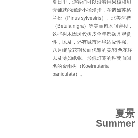
夏日里，游客们可以沿着用果核和贝
壳铺就的蜿蜒小径漫步，在诸如苏格
兰松（Pinus sylvestris）、北美河桦
（Betula nigra）等美丽树木间穿梭，
这些树木因斑驳树皮全年都颇具观赏
性，以及，还有城市环境适应性强、
八月绽放花期长而优雅的黄/橙色花序
以及薄如纸张、形似灯笼的种荚而闻
名的金雨树（Koelreuteria
paniculata）。
夏景
Summer