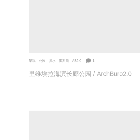
1
景观
公园
,
滨水
俄罗斯
AB2.0
里维埃拉海滨长廊公园 / ArchBuro2.0