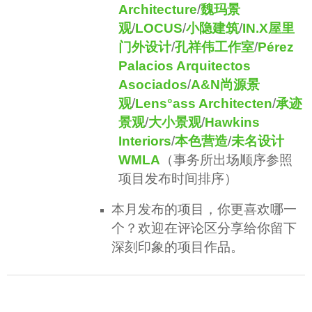
Architecture
/
魏玛景
观
/
LOCUS
/
小隐建筑
/
IN.X屋里
门外设计
/
孔祥伟工作室
/
Pérez
Palacios Arquitectos
Asociados
/
A&N尚源景
观
/
Lens°ass Architecten
/
承迹
景观
/
大小景观
/
Hawkins
Interiors
/
本色营造
/
未名设计
WMLA
（事务所出场顺序参照
项目发布时间排序）
本月发布的项目，你更喜欢哪一
个？欢迎在评论区分享给你留下
深刻印象的项目作品。