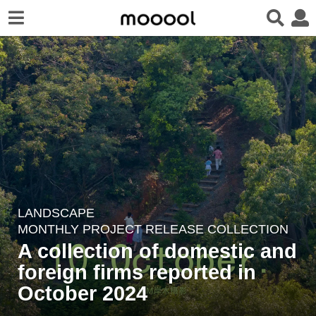
LANDSCAPE
2
MONTHLY PROJECT RELEASE COLLECTION
y
A collection of domestic and
e
foreign firms reported in
a
r
October 2024
s