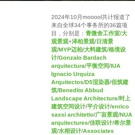
a
b
g
2024年10月mooool共计报道了
y
o
来自全球34个事务所的36篇项
S
2
目，分别是：
青微舍工作室
/
大
I
y
观景观
+
泽柏景观
/
日清景
M
e
观
/
MYP迈柏
/
大料建筑
/
格境设
a
计
/
Gonzalo Bardach
r
arquitectura
/
平衡空间
/
IUA
s
Ignacio Urquiza
a
Arquitectos
/
D5渲染器
/
佰筑建
g
筑
/
Benedito Abbud
o
Landscape Architecture
/
时上
建筑空间设计
/
平介设计
/
enrico
sassi architetto
/
广亩景观
/
NUA
arquitectures
/
佳联设计
/
希尔景
观
/
水相设计
/
Associates