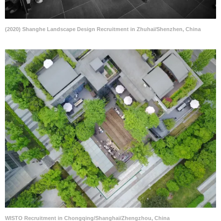
(2020) Shanghe Landscape Design Recruitment in Zhuhai/Shenzhen, China
WISTO Recruitment in Chongqing/Shanghai/Zhengzhou, China