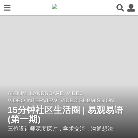
ALBUM
,
LANDSCAPE
,
VIDEO
5
VIDEO INTERVIEW
,
VIDEO SUBMISSION
y
15分钟社区生活圈 | 易观易语
e
(第一期)
a
r
三位设计师深度探讨，学术交流，沟通想法
s