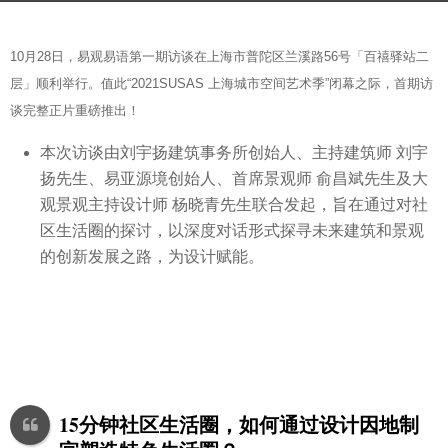
a
b
g
10月28日，易观易语第一期访谈在上海市普陀区兰溪路56号「百禧驿站二
y
o
层」顺利举行。值此“2021SUSAS 上海城市空间艺术季”闭幕之际，首期访
S
5
谈完整正片重磅推出！
e
y
v
e
本次访谈由刘宇扬建筑事务所创始人、主持建筑师 刘宇
e
a
扬先生、易亚源境创始人、首席景观师 俞昌斌先生及大
n
r
观景观主持设计师 杨晓青先生联合发起，旨在通过对社
s
区生活圈的探讨，以深度对话形式探寻未来建筑和景观
a
的创新发展之路，为设计赋能。
g
o
15分钟社区生活圈，如何通过设计因地制