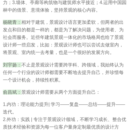
力；3.墙体、亭廊等构筑物与建筑师水平接近；4.运用中国园
林中的借景、意境体验，坚持景观的核心内容。
杨晓青：
相对于建筑，景观设计语言更加柔软，但两者的出
发点和目的都是一样的，都是为了解决问题，为使用者、为
社会而服务。近些年建筑景观一体化的市场格局也给了景观
设计师一些启发，比如：景观设计师也可以尝试去做室内，
将景观、室内统一去考量，也是一个很好的发展方向。
刘宇扬：
不止是景观设计需要跨学科、跨领域，我始终认为
任何一个行业的设计师都需要不断地去提升自己，并珍惜每
一个设计机会，持续性积累。
俞昌斌：
景观设计师需要从两个方面提升自己：
1.内功：理论能力提升| 学习——复盘——总结——提升——
迭代。
2.外功：实践 | 专注于景观设计领域，不断学习成长、整合优
质技术经验和资源为每一位客户量身定制最优质的设计方