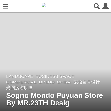
LANDSCAPE
BUSINESS SPACE
,
4
COMMERCIAL
,
DINING
CHINA
贰拾叁号设计
y
光圈漫游映画
e
Sogno Mondo Puyuan Store
a
By MR.23TH Desig
r
s