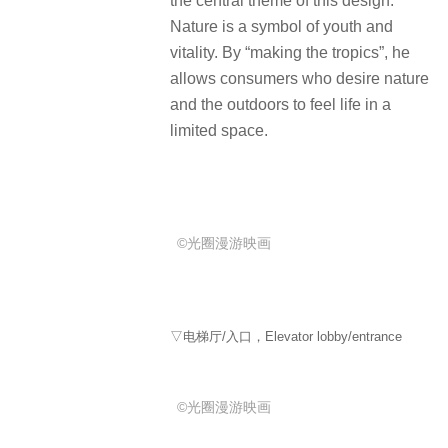
the central theme of this design.
Nature is a symbol of youth and
vitality. By “making the tropics”, he
allows consumers who desire nature
and the outdoors to feel life in a
limited space.
©光圈漫游映画
▽电梯厅/入口，Elevator lobby/entrance
©光圈漫游映画