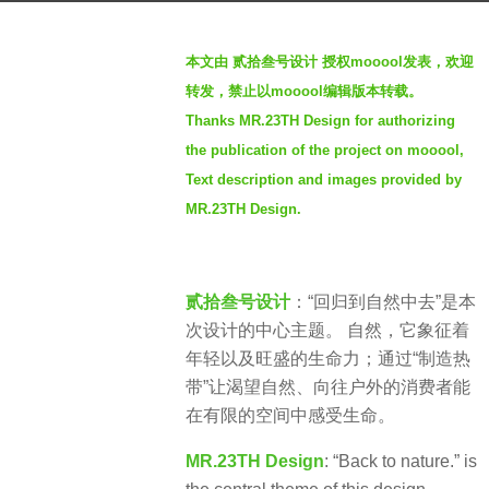
a
b
g
本文由 贰拾叁号设计 授权mooool发表，欢迎
y
o
转发，禁止以mooool编辑版本转载。
S
4
Thanks MR.23TH Design for authorizing
e
y
the publication of the project on mooool,
v
e
e
Text description and images provided by
a
n
MR.23TH Design.
r
s
a
贰拾叁号设计
：“回归到自然中去”是本
g
次设计的中心主题。 自然，它象征着
o
年轻以及旺盛的生命力；通过“制造热
带”让渴望自然、向往户外的消费者能
在有限的空间中感受生命。
MR.23TH Design
: “Back to nature.” is