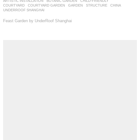
BUSINESS SPACE
,
COMMERCIAL
,
URBAN RENEWAL
CHINA
远影营造
RIYE PHOTOGRAPHY
Senyuli Waterfall Garden by Yuan Ying Lab
最新招聘