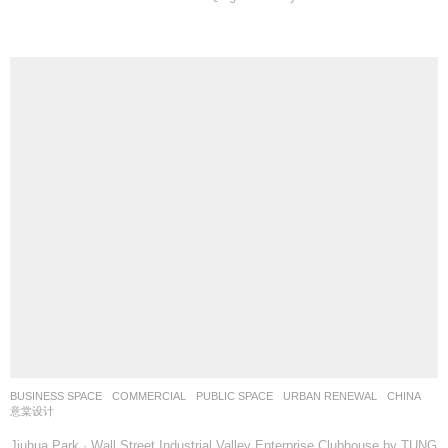
BUSINESS SPACE
,
COMMERCIAL
,
PUBLIC SPACE
,
URBAN RENEWAL
CHINA
意棠设计
Jiuhua Park · Wall Street Industrial Valley Enterprise Clubhouse by TUNG
DESIGN