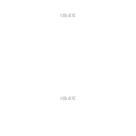
©陈卓军
©陈卓军
项目名称：Sogno Mondo梦桃（濮院
店）
完成年份：2022.08
项目面积：1000m²
项目地点：嘉兴桐乡市工贸大道1998
号13F