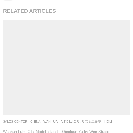
SALES CENTER
CHINA
WANHUA
A.T.E.L.I.E.R . R 若文工作室
HOLI
Wanhua Luhu C17 Model Island – Qingluan Yu by Wen Studio