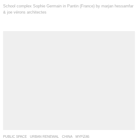
PUBLIC SPACE
,
URBAN RENEWAL
CHINA
MYP迈柏
Renovation of the west bank of the newly-built section of the Grand Canal
in Wuxi by MYP