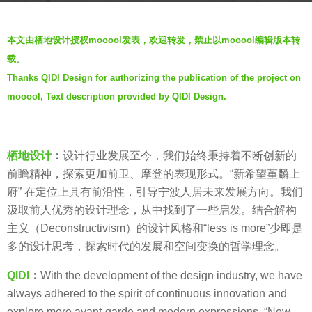
r
b
s
本文由栖地设计授权mooool发表，欢迎转发，禁止以mooool编辑版本转
y
a
载。
栖
g
Thanks QIDI Design for authorizing the publication of the project on
地
o
mooool, Text description provided by QIDI Design.
设
5
计
y
Q
e
I
栖地设计
：
设计行业发展至今，我们始终秉持着不断创新的
a
D
前瞻精神，探索更加前卫、摩登的表现形式。“新希望堇麟上
r
I
府” 在定位上具有前沿性，引导宁波人居未来发展方向。我们
s
D
汲取前人优秀的设计理念，从中找到了一些启发。结合解构
a
E
主义（Deconstructivism）的设计风格和“less is more”少即是
g
S
多的设计思考，探索时代的发展和空间变换的哲学理念。
o
I
QIDI
：
With the development of the design industry, we have
G
always adhered to the spirit of continuous innovation and
N
explore more avant-garde and modern expressions. “New