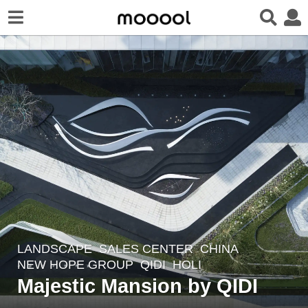
LANDSCAPE
SALES CENTER
CHINA
7
NEW HOPE GROUP
QIDI
HOLI
y
Majestic Mansion by QIDI
e
a