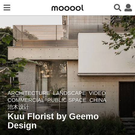
ARCHITECTURE
,
LANDSCAPE
VIDEO
1
COMMERCIAL
,
PUBLIC SPACE
CHINA
1
治木设计
m
Kuu Florist by Geemo
o
Design
n
t