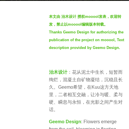
h
b
s
本文由 治木设计 授权mooool发表，欢迎转
y
a
发，禁止以mooool编辑版本转载。
S
g
Thanks Geemo Design for authorizing the
e
o
publication of the project on mooool, Text
v
1
e
description provided by Geemo Design.
1
n
m
o
治木设计
：花从泥土中生长，短暂而
n
绚烂，混凝土自矿物凝结，沉稳且长
t
久。Geemo希望，在Kuu这方天地
h
里，二者相互交融，让冷与暖、柔与
s
硬、瞬息与永恒，在光影之间产生对
a
话。
g
o
Geemo Design
: Flowers emerge